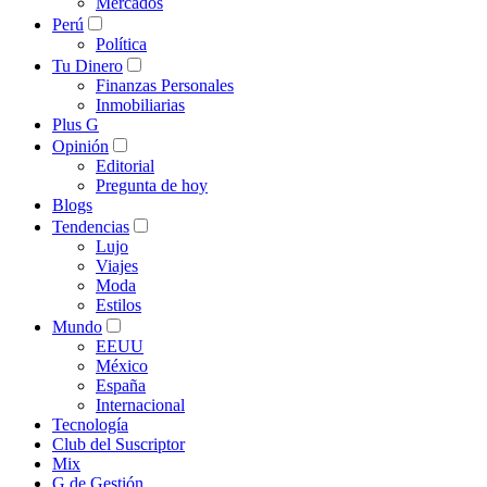
Mercados
Perú
Política
Tu Dinero
Finanzas Personales
Inmobiliarias
Plus G
Opinión
Editorial
Pregunta de hoy
Blogs
Tendencias
Lujo
Viajes
Moda
Estilos
Mundo
EEUU
México
España
Internacional
Tecnología
Club del Suscriptor
Mix
G de Gestión