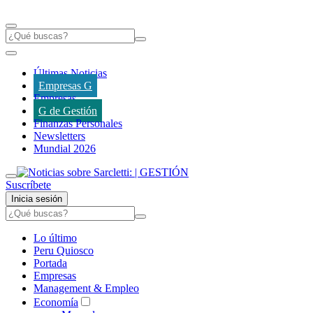
Últimas Noticias
Empresas G
Empresas
G de Gestión
Finanzas Personales
Newsletters
Mundial 2026
Suscríbete
Inicia sesión
Lo último
Peru Quiosco
Portada
Empresas
Management & Empleo
Economía