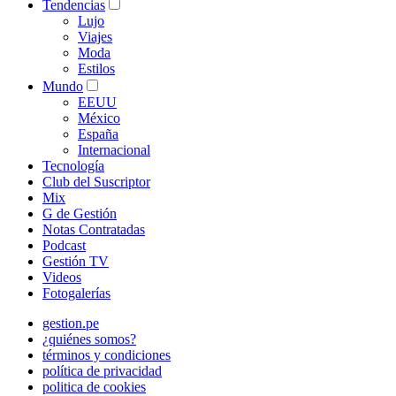
Tendencias
Lujo
Viajes
Moda
Estilos
Mundo
EEUU
México
España
Internacional
Tecnología
Club del Suscriptor
Mix
G de Gestión
Notas Contratadas
Podcast
Gestión TV
Videos
Fotogalerías
gestion.pe
¿quiénes somos?
términos y condiciones
política de privacidad
politica de cookies