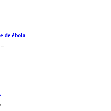
e de ébola
...
s
s.