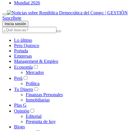
Mundial 2026
Suscríbete
Inicia sesión
Lo último
Peru Quiosco
Portada
Empresas
Management & Empleo
Economía
Mercados
Perú
Política
Tu Dinero
Finanzas Personales
Inmobiliarias
Plus G
Opinión
Editorial
Pregunta de hoy
Blogs