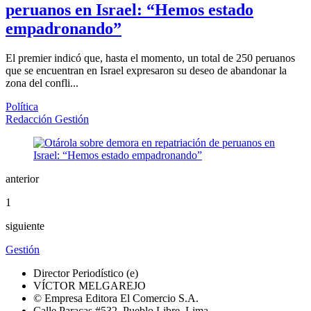
peruanos en Israel: “Hemos estado
empadronando”
El premier indicó que, hasta el momento, un total de 250 peruanos
que se encuentran en Israel expresaron su deseo de abandonar la
zona del confli...
Política
Redacción Gestión
anterior
1
siguiente
Gestión
Director Periodístico (e)
VÍCTOR MELGAREJO
© Empresa Editora El Comercio S.A.
Calle Paracas #532, Pueblo Libre, Lima.