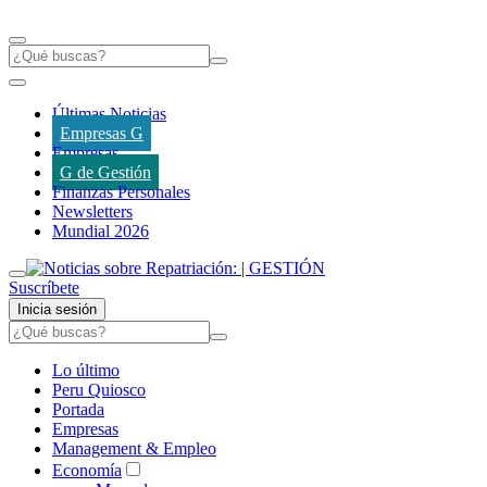
Últimas Noticias
Empresas G
Empresas
G de Gestión
Finanzas Personales
Newsletters
Mundial 2026
Suscríbete
Inicia sesión
Lo último
Peru Quiosco
Portada
Empresas
Management & Empleo
Economía