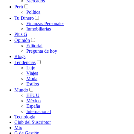
Mercados
Perú
Política
Tu Dinero
Finanzas Personales
Inmobiliarias
Plus G
Opinión
Editorial
Pregunta de hoy
Blogs
Tendencias
Lujo
Viajes
Moda
Estilos
Mundo
EEUU
México
España
Internacional
Tecnología
Club del Suscriptor
Mix
G de Gestión