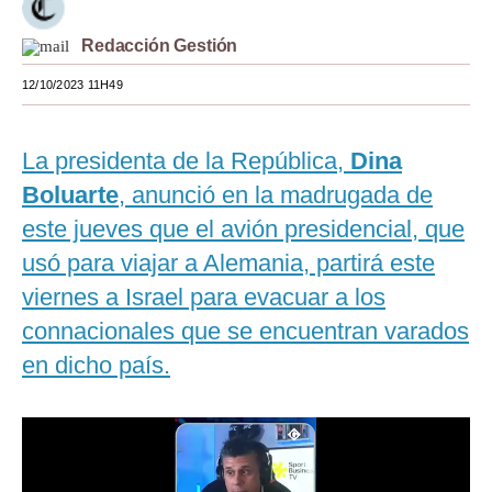
Moda
Redacción Gestión
Estilos
12/10/2023 11H49
Mundo
La presidenta de la República,
Dina
EEUU
Boluarte
, anunció en la madrugada de
México
este jueves que el avión presidencial, que
España
usó para viajar a Alemania, partirá este
viernes a Israel para evacuar a los
Internacional
connacionales que se encuentran varados
Tecnología
en dicho país.
Club del Suscriptor
Mix
G de Gestión