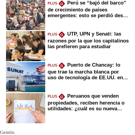
Perú se “bajó del barco”
PLUS
G
de crecimiento de países
emergentes: esto se perdió desde
2022
UTP, UPN y Senati: las
PLUS
G
razones por la que los capitalinos
las prefieren para estudiar
Puerto de Chancay: lo
PLUS
G
que trae la marcha blanca por
uso de tecnología de EE.UU. en
mercancías
Peruanos que venden
PLUS
G
propiedades, reciben herencia o
utilidades: ¿cuál es su nueva
inversión clave?
Gestión