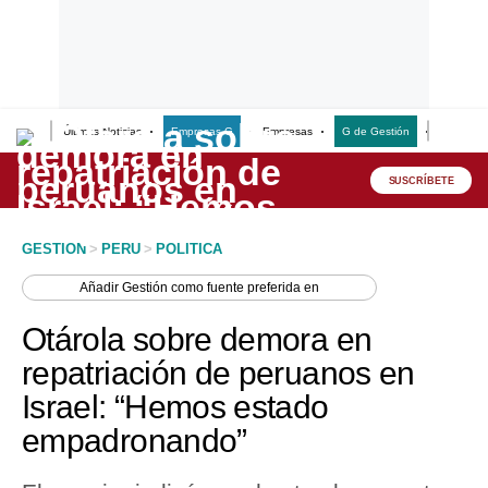
Últimas Noticias
Empresas G
Empresas
G de Gestión
Finanzas
Lo último
Peru Quiosco
SUSCRÍBETE
Portada
GESTION
>
PERU
>
POLITICA
Empresas
Añadir
Gestión
como fuente preferida en
Management & Empleo
Otárola sobre demora en
Economía
repatriación de peruanos en
Israel: “Hemos estado
Mercados
empadronando”
Perú
Política