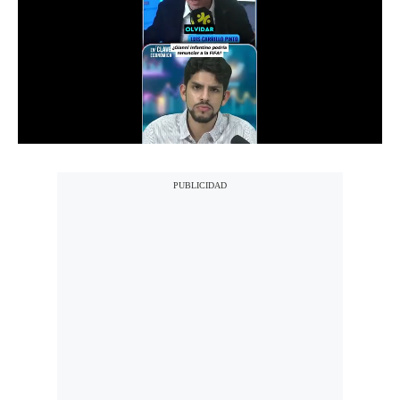
Notas Contratadas
Podcast
Gestión TV
Videos
Fotogalerías
gestion.pe
¿quiénes
Somos?
Términos
Y
Condiciones
Política
De
Privacidad