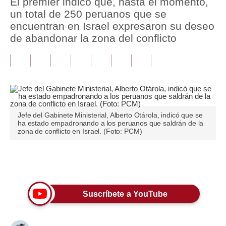
El premier indicó que, hasta el momento,
un total de 250 peruanos que se
Tu Dinero
encuentran en Israel expresaron su deseo
de abandonar la zona del conflicto
Finanzas Personales
Inmobiliarias
Plus G
Opinión
Jefe del Gabinete Ministerial, Alberto Otárola, indicó que se
Editorial
ha estado empadronando a los peruanos que saldrán de la
zona de conflicto en Israel. (Foto: PCM)
Pregunta de hoy
Blogs
Únete a nuestro canal
Tendencias
Suscríbete a YouTube
Lujo
Viajes