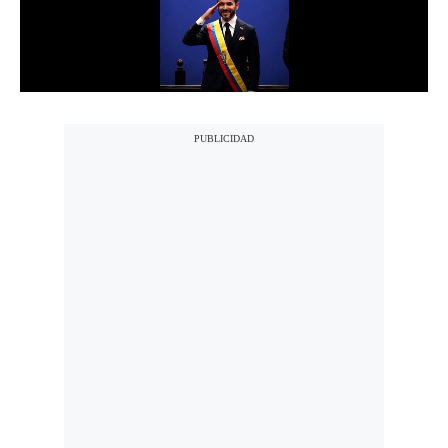
Notas Contratadas
Podcast
Gestión TV
Videos
Fotogalerías
gestion.pe
¿quiénes
Somos?
Términos
Y
Condiciones
Política
De
Privacidad