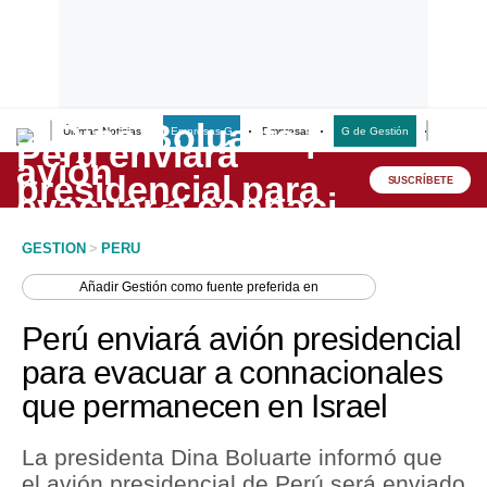
Últimas Noticias
Empresas G
Empresas
G de Gestión
Finanzas
Lo último
Peru Quiosco
SUSCRÍBETE
Portada
GESTION
>
PERU
Empresas
Añadir
Gestión
como fuente preferida en
Management & Empleo
Perú enviará avión presidencial
Economía
para evacuar a connacionales
que permanecen en Israel
Mercados
Perú
La presidenta Dina Boluarte informó que
el avión presidencial de Perú será enviado
Política