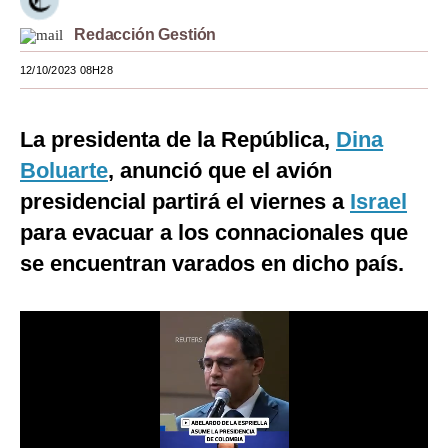
Moda
Redacción Gestión
Estilos
12/10/2023 08H28
Mundo
La presidenta de la República,
Dina
EEUU
Boluarte
, anunció que el avión
México
presidencial partirá el viernes a
Israel
para evacuar a los connacionales que
España
se encuentran varados en dicho país.
Internacional
Tecnología
Club del Suscriptor
Mix
G de Gestión