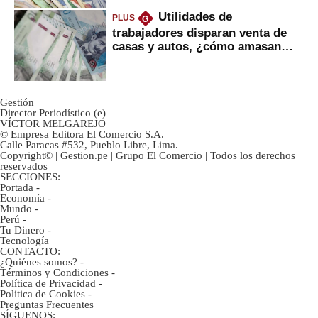
Utilidades de
PLUS
G
trabajadores disparan venta de
casas y autos, ¿cómo amasan
tanta liquidez?
Gestión
Director Periodístico (e)
VÍCTOR MELGAREJO
© Empresa Editora El Comercio S.A.
Calle Paracas #532, Pueblo Libre, Lima.
Copyright© | Gestion.pe | Grupo El Comercio | Todos los derechos
reservados
SECCIONES:
Portada
-
Economía
-
Mundo
-
Perú
-
Tu Dinero
-
Tecnología
CONTACTO:
¿Quiénes somos?
-
Términos y Condiciones
-
Política de Privacidad
-
Politica de Cookies
-
Preguntas Frecuentes
SÍGUENOS: