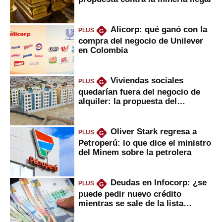
Alicorp: qué ganó con la
PLUS
G
compra del negocio de Unilever
en Colombia
Viviendas sociales
PLUS
G
quedarían fuera del negocio de
alquiler: la propuesta del
gobierno
Oliver Stark regresa a
PLUS
G
Petroperú: lo que dice el ministro
del Minem sobre la petrolera
Deudas en Infocorp: ¿se
PLUS
G
puede pedir nuevo crédito
mientras se sale de la lista
negra?