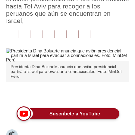
hasta Tel Aviv para recoger a los
Tu Dinero
peruanos que aún se encuentran en
Israel,
Finanzas Personales
Inmobiliarias
Plus G
Opinión
Presidenta Dina Boluarte anuncia que avión presidencial
partirá a Israel para evacuar a connacionales. Foto: MinDef
Editorial
Perú
Pregunta de hoy
Únete a nuestro canal
Blogs
Tendencias
Suscríbete a YouTube
Lujo
Viajes