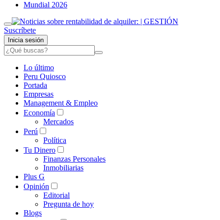
Mundial 2026
Suscríbete
Inicia sesión
Lo último
Peru Quiosco
Portada
Empresas
Management & Empleo
Economía
Mercados
Perú
Política
Tu Dinero
Finanzas Personales
Inmobiliarias
Plus G
Opinión
Editorial
Pregunta de hoy
Blogs