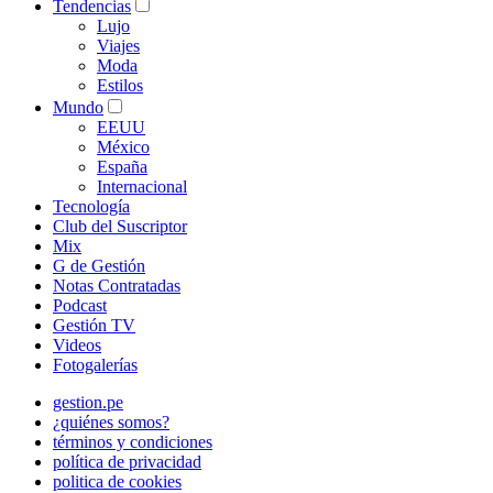
Tendencias
Lujo
Viajes
Moda
Estilos
Mundo
EEUU
México
España
Internacional
Tecnología
Club del Suscriptor
Mix
G de Gestión
Notas Contratadas
Podcast
Gestión TV
Videos
Fotogalerías
gestion.pe
¿quiénes somos?
términos y condiciones
política de privacidad
politica de cookies