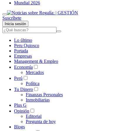
Mundial 2026
Suscríbete
Inicia sesión
Lo último
Peru Quiosco
Portada
Empresas
Management & Empleo
Economía
Mercados
Perú
Política
Tu Dinero
Finanzas Personales
Inmobiliarias
Plus G
Opinión
Editorial
Pregunta de hoy
Blogs