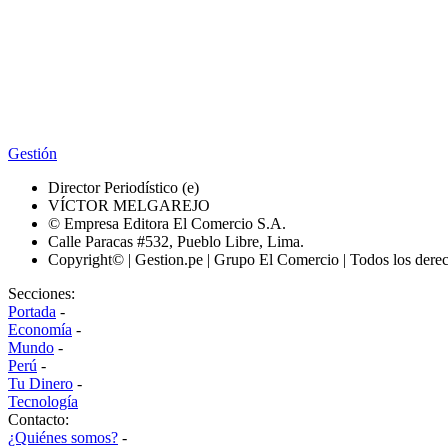
Gestión
Director Periodístico (e)
VÍCTOR MELGAREJO
© Empresa Editora El Comercio S.A.
Calle Paracas #532, Pueblo Libre, Lima.
Copyright© | Gestion.pe | Grupo El Comercio | Todos los dere
Secciones:
Portada
-
Economía
-
Mundo
-
Perú
-
Tu Dinero
-
Tecnología
Contacto:
¿Quiénes somos?
-