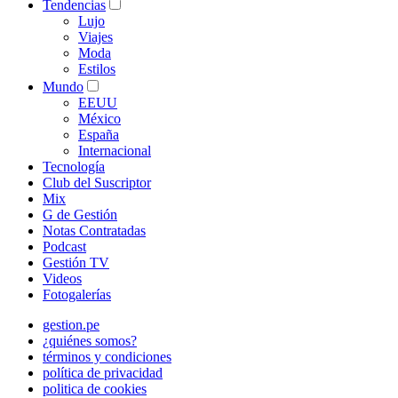
Tendencias
Lujo
Viajes
Moda
Estilos
Mundo
EEUU
México
España
Internacional
Tecnología
Club del Suscriptor
Mix
G de Gestión
Notas Contratadas
Podcast
Gestión TV
Videos
Fotogalerías
gestion.pe
¿quiénes somos?
términos y condiciones
política de privacidad
politica de cookies