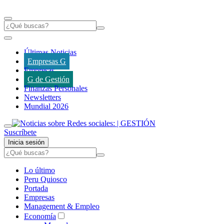
Últimas Noticias
Empresas G
Empresas
G de Gestión
Finanzas Personales
Newsletters
Mundial 2026
Suscríbete
Inicia sesión
Lo último
Peru Quiosco
Portada
Empresas
Management & Empleo
Economía