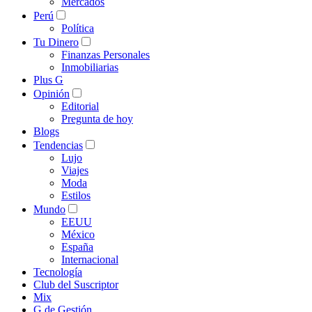
Mercados
Perú
Política
Tu Dinero
Finanzas Personales
Inmobiliarias
Plus G
Opinión
Editorial
Pregunta de hoy
Blogs
Tendencias
Lujo
Viajes
Moda
Estilos
Mundo
EEUU
México
España
Internacional
Tecnología
Club del Suscriptor
Mix
G de Gestión