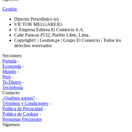
Gestión
Director Periodístico (e)
VÍCTOR MELGAREJO
© Empresa Editora El Comercio S.A.
Calle Paracas #532, Pueblo Libre, Lima.
Copyright© | Gestion.pe | Grupo El Comercio | Todos los
derechos reservados
Secciones:
Portada
-
Economía
-
Mundo
-
Perú
-
Tu Dinero
-
Tecnología
Contacto:
¿Quiénes somos?
-
Términos y Condiciones
-
Política de Privacidad
-
Politica de Cookies
-
Preguntas Frecuentes
Síguenos: