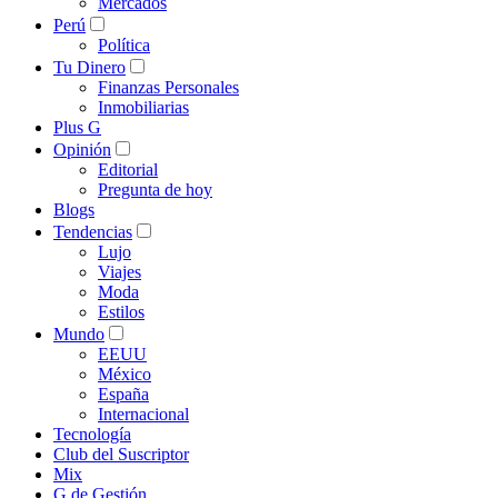
Mercados
Perú
Política
Tu Dinero
Finanzas Personales
Inmobiliarias
Plus G
Opinión
Editorial
Pregunta de hoy
Blogs
Tendencias
Lujo
Viajes
Moda
Estilos
Mundo
EEUU
México
España
Internacional
Tecnología
Club del Suscriptor
Mix
G de Gestión