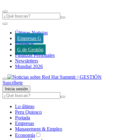
Últimas Noticias
Empresas G
Empresas
G de Gestión
Finanzas Personales
Newsletters
Mundial 2026
Suscríbete
Inicia sesión
Lo último
Peru Quiosco
Portada
Empresas
Management & Empleo
Economía