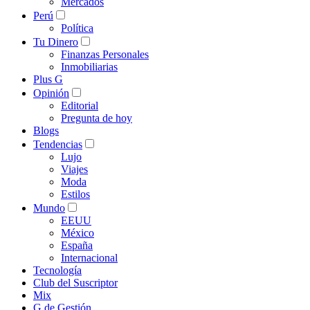
Mercados
Perú
Política
Tu Dinero
Finanzas Personales
Inmobiliarias
Plus G
Opinión
Editorial
Pregunta de hoy
Blogs
Tendencias
Lujo
Viajes
Moda
Estilos
Mundo
EEUU
México
España
Internacional
Tecnología
Club del Suscriptor
Mix
G de Gestión