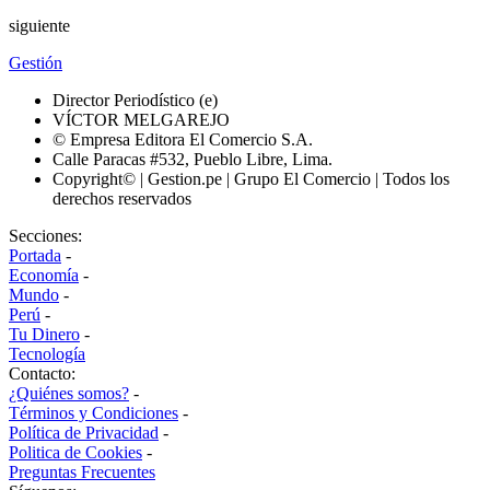
siguiente
Gestión
Director Periodístico (e)
VÍCTOR MELGAREJO
© Empresa Editora El Comercio S.A.
Calle Paracas #532, Pueblo Libre, Lima.
Copyright© | Gestion.pe | Grupo El Comercio | Todos los
derechos reservados
Secciones:
Portada
-
Economía
-
Mundo
-
Perú
-
Tu Dinero
-
Tecnología
Contacto:
¿Quiénes somos?
-
Términos y Condiciones
-
Política de Privacidad
-
Politica de Cookies
-
Preguntas Frecuentes