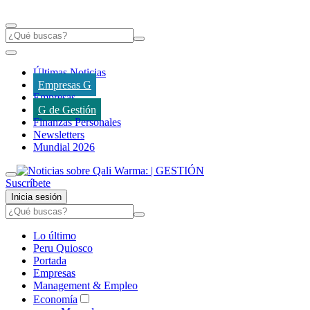
Últimas Noticias
Empresas G
Empresas
G de Gestión
Finanzas Personales
Newsletters
Mundial 2026
Suscríbete
Inicia sesión
Lo último
Peru Quiosco
Portada
Empresas
Management & Empleo
Economía