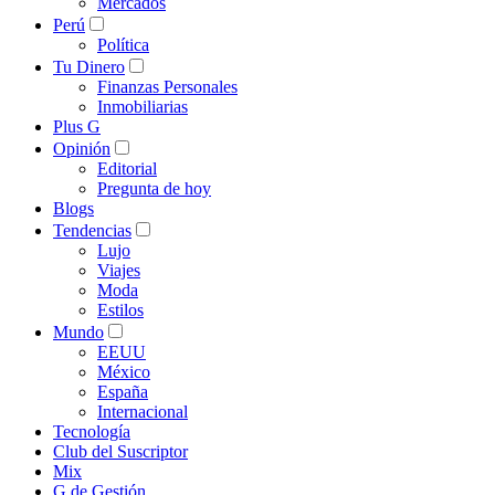
Mercados
Perú
Política
Tu Dinero
Finanzas Personales
Inmobiliarias
Plus G
Opinión
Editorial
Pregunta de hoy
Blogs
Tendencias
Lujo
Viajes
Moda
Estilos
Mundo
EEUU
México
España
Internacional
Tecnología
Club del Suscriptor
Mix
G de Gestión