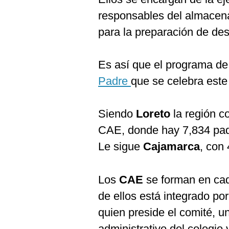
De
Cookies
responsables del almacen
Preguntas
para la preparación de de
Frecuentes
Es así que el programa d
Padre
que se celebra este
Siendo
Loreto
la región c
CAE, donde hay 7,834 pad
Le sigue
Cajamarca
, con
Los
CAE
se forman en cad
de ellos está integrado por 
quien preside el comité, u
administrativo del colegio