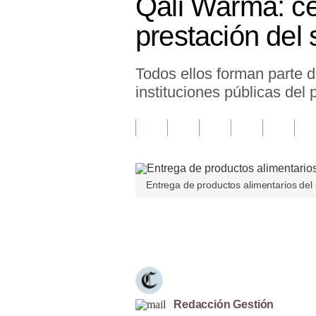
Qali Warma: ce
Finanzas Personales
prestación del 
Inmobiliarias
Todos ellos forman parte 
Plus G
instituciones públicas del 
Opinión
Editorial
Pregunta de hoy
Entrega de productos alimentarios del 
Blogs
Tendencias
Únete a nuestro canal
Lujo
Viajes
Moda
Redacción Gestión