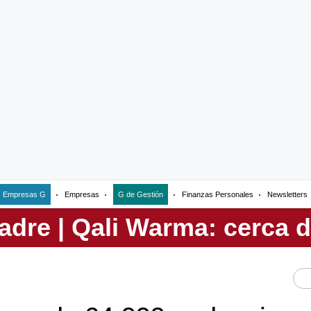
Empresas G
Empresas
G de Gestión
Finanzas Personales
Newsletters