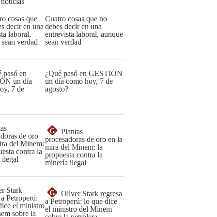
 noticias
Cuatro cosas que no
debes decir en una
entrevista laboral, aunque
sean verdad
¿Qué pasó en GESTIÓN
un día como hoy, 7 de
agosto?
G
Plantas
procesadoras de oro en la
mira del Minem: la
propuesta contra la
minería ilegal
G
Oliver Stark regresa
a Petroperú: lo que dice
el ministro del Minem
sobre la petrolera