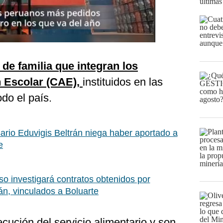
últimas
de familia que integran los
 Escolar (CAE),
instituidos en las
odo el país.
rio Eduvigis Beltrán niega haber aportado a
e
o investigará contratos obtenidos por
n, vinculados a Boluarte
ecución del servicio alimentario y son