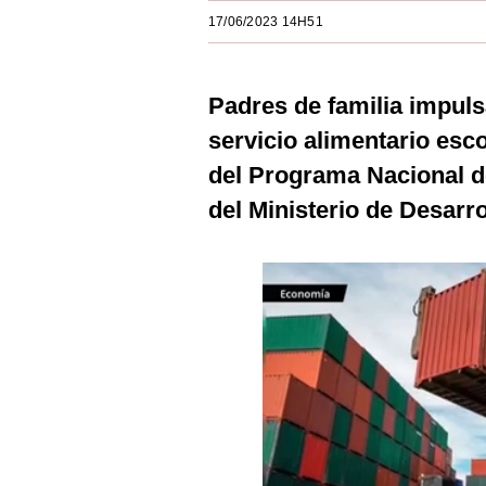
Estilos
17/06/2023 14H51
Mundo
Padres de familia impuls
EEUU
servicio alimentario esc
México
del Programa Nacional d
España
del Ministerio de Desarro
Internacional
Tecnología
Club del Suscriptor
Mix
G de Gestión
Notas Contratadas