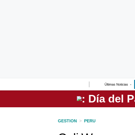
Lo último
Peru Quiosco
Portada
Empresas
Management & Empleo
Economía
Últimas Noticias
Mercados
Perú
Política
GESTION
>
PERU
Tu Dinero