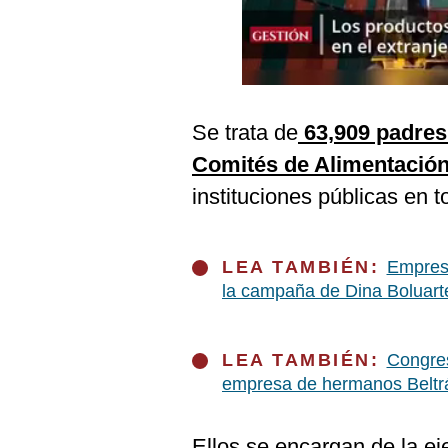
Podcast
Gestión TV
Videos
Se trata de
63,909 padres 
Fotogalerías
Comités de Alimentación
instituciones públicas en t
gestion.pe
¿quiénes
LEA TAMBIÉN:
Empresa
Somos?
la campaña de Dina Boluart
Términos
Y
Condiciones
LEA TAMBIÉN:
Congres
Política
empresa de hermanos Beltrá
De
Privacidad
Politica
Ellos se encargan de la ej