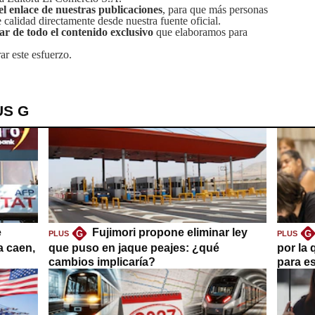
el enlace de nuestras publicaciones
, para que más personas
calidad directamente desde nuestra fuente oficial.
tar de todo el contenido exclusivo
que elaboramos para
ar este esfuerzo.
US G
e
Fujimori propone eliminar ley
G
G
PLUS
PLUS
a caen,
que puso en jaque peajes: ¿qué
por la 
cambios implicaría?
para es