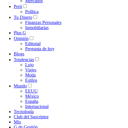
Mercados
Perú
Política
Tu Dinero
Finanzas Personales
Inmobiliarias
Plus G
Opinión
Editorial
Pregunta de hoy
Blogs
Tendencias
Lujo
Viajes
Moda
Estilos
Mundo
EEUU
México
España
Internacional
Tecnología
Club del Suscriptor
Mix
G de Gestión