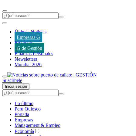
Últimas Noticias
Empresas G
Empresas
G de Gestión
Finanzas Personales
Newsletters
Mundial 2026
Suscríbete
Inicia sesión
Lo último
Peru Quiosco
Portada
Empresas
Management & Empleo
Economía