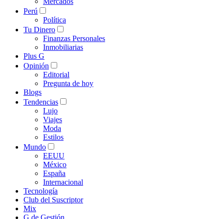
Mercados
Perú
Política
Tu Dinero
Finanzas Personales
Inmobiliarias
Plus G
Opinión
Editorial
Pregunta de hoy
Blogs
Tendencias
Lujo
Viajes
Moda
Estilos
Mundo
EEUU
México
España
Internacional
Tecnología
Club del Suscriptor
Mix
G de Gestión