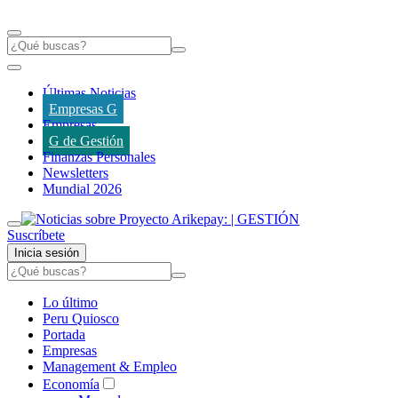
Últimas Noticias
Empresas G
Empresas
G de Gestión
Finanzas Personales
Newsletters
Mundial 2026
Suscríbete
Inicia sesión
Lo último
Peru Quiosco
Portada
Empresas
Management & Empleo
Economía