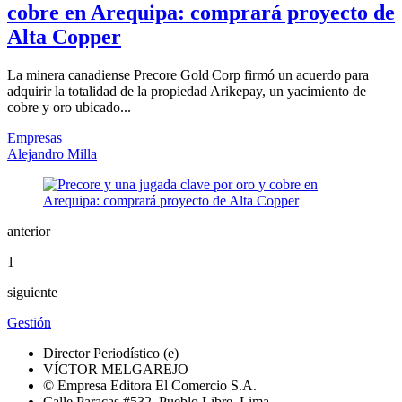
cobre en Arequipa: comprará proyecto de
Alta Copper
La minera canadiense Precore Gold Corp firmó un acuerdo para
adquirir la totalidad de la propiedad Arikepay, un yacimiento de
cobre y oro ubicado...
Empresas
Alejandro Milla
anterior
1
siguiente
Gestión
Director Periodístico (e)
VÍCTOR MELGAREJO
© Empresa Editora El Comercio S.A.
Calle Paracas #532, Pueblo Libre, Lima.