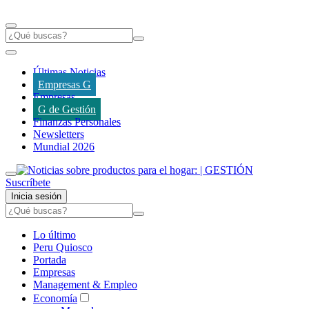
Últimas Noticias
Empresas G
Empresas
G de Gestión
Finanzas Personales
Newsletters
Mundial 2026
Suscríbete
Inicia sesión
Lo último
Peru Quiosco
Portada
Empresas
Management & Empleo
Economía