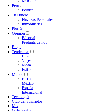
Mercados
Perú
Política
Tu Dinero
Finanzas Personales
Inmobiliarias
Plus G
Opinión
Editorial
Pregunta de hoy
Blogs
Tendencias
Lujo
Viajes
Moda
Estilos
Mundo
EEUU
México
España
Internacional
Tecnología
Club del Suscriptor
Mix
G de Gestión