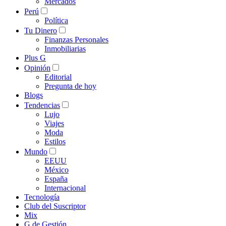
Mercados
Perú
Política
Tu Dinero
Finanzas Personales
Inmobiliarias
Plus G
Opinión
Editorial
Pregunta de hoy
Blogs
Tendencias
Lujo
Viajes
Moda
Estilos
Mundo
EEUU
México
España
Internacional
Tecnología
Club del Suscriptor
Mix
G de Gestión