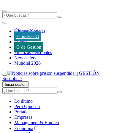
Últimas Noticias
Empresas G
Empresas
G de Gestión
Finanzas Personales
Newsletters
Mundial 2026
Suscríbete
Inicia sesión
Lo último
Peru Quiosco
Portada
Empresas
Management & Empleo
Economía