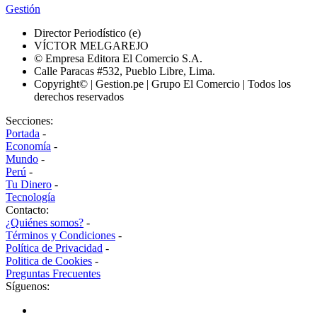
Gestión
Director Periodístico (e)
VÍCTOR MELGAREJO
© Empresa Editora El Comercio S.A.
Calle Paracas #532, Pueblo Libre, Lima.
Copyright© | Gestion.pe | Grupo El Comercio | Todos los
derechos reservados
Secciones:
Portada
-
Economía
-
Mundo
-
Perú
-
Tu Dinero
-
Tecnología
Contacto:
¿Quiénes somos?
-
Términos y Condiciones
-
Política de Privacidad
-
Politica de Cookies
-
Preguntas Frecuentes
Síguenos: