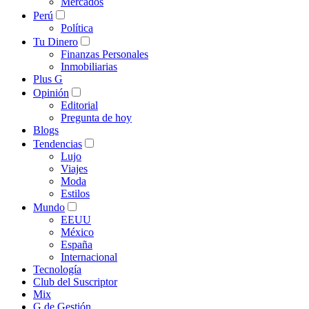
Mercados
Perú
Política
Tu Dinero
Finanzas Personales
Inmobiliarias
Plus G
Opinión
Editorial
Pregunta de hoy
Blogs
Tendencias
Lujo
Viajes
Moda
Estilos
Mundo
EEUU
México
España
Internacional
Tecnología
Club del Suscriptor
Mix
G de Gestión