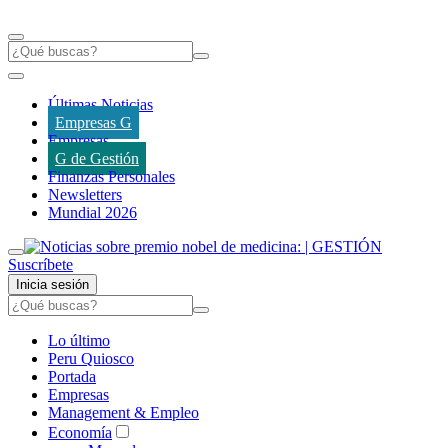
Últimas Noticias
Empresas G
Empresas
G de Gestión
Finanzas Personales
Newsletters
Mundial 2026
Suscríbete
Inicia sesión
Lo último
Peru Quiosco
Portada
Empresas
Management & Empleo
Economía