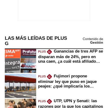
LAS MÁS LEÍDAS DE PLUS
Contenido de
G
Gestión
Ganancias de tres AFP se
PLUS
G
disparan más de 24%, pero en
una caen, ¿a cuál está afiliado
usted?
Fujimori propone
PLUS
G
eliminar ley que puso en jaque
peajes: ¿qué implicaría los
usuarios?
UTP, UPN y Senati: las
PLUS
G
razones por la que los capitalinos