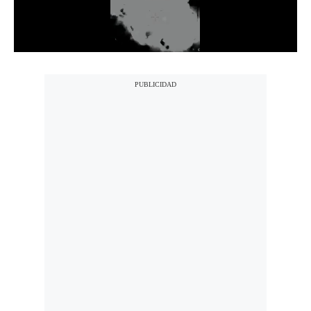
Notas Contratadas
Podcast
Gestión TV
Videos
Fotogalerías
gestion.pe
¿quiénes
Somos?
Términos
Y
Condiciones
Política
De
Privacidad