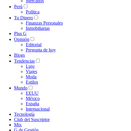
Mercados
Perú
Política
Tu Dinero
Finanzas Personales
Inmobiliarias
Plus G
Opinión
Editorial
Pregunta de hoy
Blogs
Tendencias
Lujo
Viajes
Moda
Estilos
Mundo
EEUU
México
España
Internacional
Tecnología
Club del Suscriptor
Mix
G de Gestión