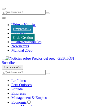
Últimas Noticias
Empresas G
Empresas
G de Gestión
Finanzas Personales
Newsletters
Mundial 2026
Suscríbete
Inicia sesión
Lo último
Peru Quiosco
Portada
Empresas
Management & Empleo
Economía