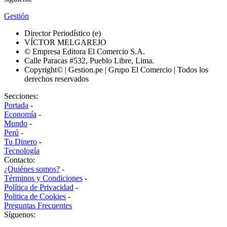
Gestión
Director Periodístico (e)
VÍCTOR MELGAREJO
© Empresa Editora El Comercio S.A.
Calle Paracas #532, Pueblo Libre, Lima.
Copyright© | Gestion.pe | Grupo El Comercio | Todos los
derechos reservados
Secciones:
Portada
-
Economía
-
Mundo
-
Perú
-
Tu Dinero
-
Tecnología
Contacto:
¿Quiénes somos?
-
Términos y Condiciones
-
Política de Privacidad
-
Politica de Cookies
-
Preguntas Frecuentes
Síguenos: