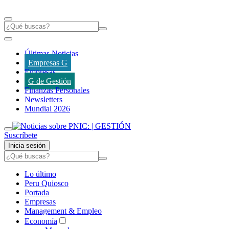
Últimas Noticias
Empresas G
Empresas
G de Gestión
Finanzas Personales
Newsletters
Mundial 2026
Suscríbete
Inicia sesión
Lo último
Peru Quiosco
Portada
Empresas
Management & Empleo
Economía