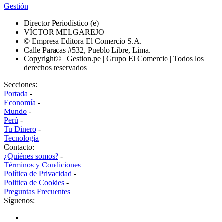
Gestión
Director Periodístico (e)
VÍCTOR MELGAREJO
© Empresa Editora El Comercio S.A.
Calle Paracas #532, Pueblo Libre, Lima.
Copyright© | Gestion.pe | Grupo El Comercio | Todos los
derechos reservados
Secciones:
Portada
-
Economía
-
Mundo
-
Perú
-
Tu Dinero
-
Tecnología
Contacto:
¿Quiénes somos?
-
Términos y Condiciones
-
Política de Privacidad
-
Politica de Cookies
-
Preguntas Frecuentes
Síguenos: