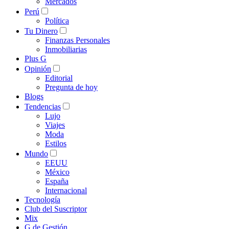
Mercados
Perú
Política
Tu Dinero
Finanzas Personales
Inmobiliarias
Plus G
Opinión
Editorial
Pregunta de hoy
Blogs
Tendencias
Lujo
Viajes
Moda
Estilos
Mundo
EEUU
México
España
Internacional
Tecnología
Club del Suscriptor
Mix
G de Gestión