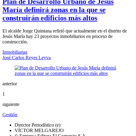
Plan de Desarrollo Urbano de Jesús
María definirá zonas en la que se
construirán edificios más altos
El alcalde Jorge Quintana refirió que actualmente en el distrito de
Jesús María hay 23 proyectos inmobiliarios en proceso de
construcción.
Inmobiliarias
José Carlos Reyes Leyva
anterior
1
siguiente
Gestión
Director Periodístico (e)
VÍCTOR MELGAREJO
© Empresa Editora El Comercio S.A.