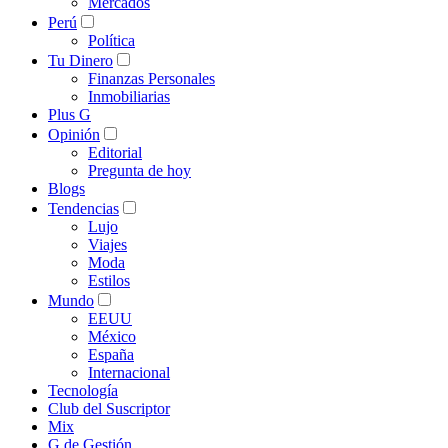
Mercados
Perú
Política
Tu Dinero
Finanzas Personales
Inmobiliarias
Plus G
Opinión
Editorial
Pregunta de hoy
Blogs
Tendencias
Lujo
Viajes
Moda
Estilos
Mundo
EEUU
México
España
Internacional
Tecnología
Club del Suscriptor
Mix
G de Gestión