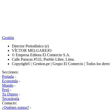
Gestión
Director Periodístico (e)
VÍCTOR MELGAREJO
© Empresa Editora El Comercio S.A.
Calle Paracas #532, Pueblo Libre, Lima.
Copyright© | Gestion.pe | Grupo El Comercio | Todos los dere
Secciones:
Portada
-
Economía
-
Mundo
-
Perú
-
Tu Dinero
-
Tecnología
Contacto:
¿Quiénes somos?
-