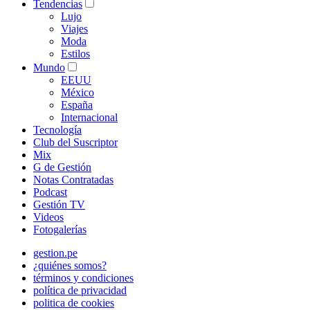
Tendencias
Lujo
Viajes
Moda
Estilos
Mundo
EEUU
México
España
Internacional
Tecnología
Club del Suscriptor
Mix
G de Gestión
Notas Contratadas
Podcast
Gestión TV
Videos
Fotogalerías
gestion.pe
¿quiénes somos?
términos y condiciones
política de privacidad
politica de cookies