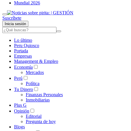
Mundial 2026
Suscríbete
Inicia sesión
Lo último
Peru Quiosco
Portada
Empresas
Management & Empleo
Economía
Mercados
Perú
Política
Tu Dinero
Finanzas Personales
Inmobiliarias
Plus G
Opinión
Editorial
Pregunta de hoy
Blogs