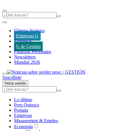
Últimas Noticias
Empresas G
Empresas
G de Gestión
Finanzas Personales
Newsletters
Mundial 2026
Suscríbete
Inicia sesión
Lo último
Peru Quiosco
Portada
Empresas
Management & Empleo
Economía