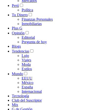
Mercados
Perú
Política
Tu Dinero
Finanzas Personales
Inmobiliarias
Plus G
Opinión
Editorial
Pregunta de hoy
Blogs
Tendencias
Lujo
Viajes
Moda
Estilos
Mundo
EEUU
México
España
Internacional
Tecnología
Club del Suscriptor
Mix
G de Gestión