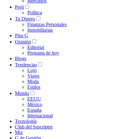
Mercados
Perú
Política
Tu Dinero
Finanzas Personales
Inmobiliarias
Plus G
Opinión
Editorial
Pregunta de hoy
Blogs
Tendencias
Lujo
Viajes
Moda
Estilos
Mundo
EEUU
México
España
Internacional
Tecnología
Club del Suscriptor
Mix
G de Gestión