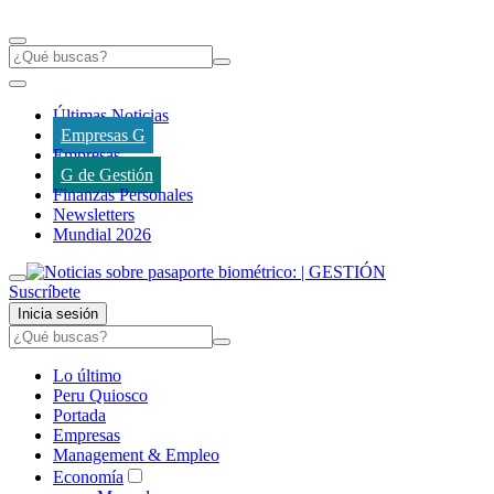
Últimas Noticias
Empresas G
Empresas
G de Gestión
Finanzas Personales
Newsletters
Mundial 2026
Suscríbete
Inicia sesión
Lo último
Peru Quiosco
Portada
Empresas
Management & Empleo
Economía