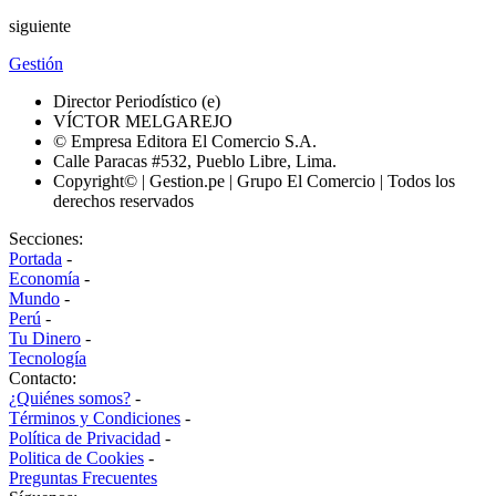
siguiente
Gestión
Director Periodístico (e)
VÍCTOR MELGAREJO
© Empresa Editora El Comercio S.A.
Calle Paracas #532, Pueblo Libre, Lima.
Copyright© | Gestion.pe | Grupo El Comercio | Todos los
derechos reservados
Secciones:
Portada
-
Economía
-
Mundo
-
Perú
-
Tu Dinero
-
Tecnología
Contacto:
¿Quiénes somos?
-
Términos y Condiciones
-
Política de Privacidad
-
Politica de Cookies
-
Preguntas Frecuentes