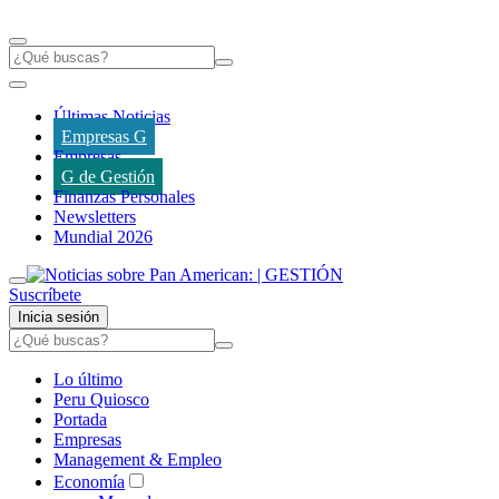
Últimas Noticias
Empresas G
Empresas
G de Gestión
Finanzas Personales
Newsletters
Mundial 2026
Suscríbete
Inicia sesión
Lo último
Peru Quiosco
Portada
Empresas
Management & Empleo
Economía