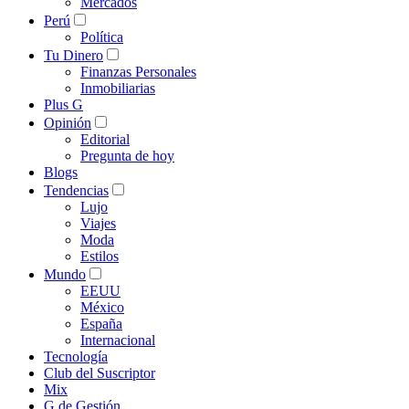
Mercados
Perú
Política
Tu Dinero
Finanzas Personales
Inmobiliarias
Plus G
Opinión
Editorial
Pregunta de hoy
Blogs
Tendencias
Lujo
Viajes
Moda
Estilos
Mundo
EEUU
México
España
Internacional
Tecnología
Club del Suscriptor
Mix
G de Gestión