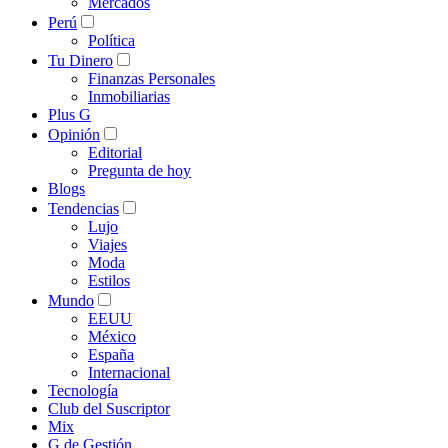
Mercados
Perú
Política
Tu Dinero
Finanzas Personales
Inmobiliarias
Plus G
Opinión
Editorial
Pregunta de hoy
Blogs
Tendencias
Lujo
Viajes
Moda
Estilos
Mundo
EEUU
México
España
Internacional
Tecnología
Club del Suscriptor
Mix
G de Gestión