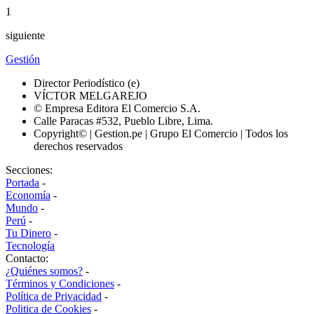
1
siguiente
Gestión
Director Periodístico (e)
VÍCTOR MELGAREJO
© Empresa Editora El Comercio S.A.
Calle Paracas #532, Pueblo Libre, Lima.
Copyright© | Gestion.pe | Grupo El Comercio | Todos los
derechos reservados
Secciones:
Portada
-
Economía
-
Mundo
-
Perú
-
Tu Dinero
-
Tecnología
Contacto:
¿Quiénes somos?
-
Términos y Condiciones
-
Política de Privacidad
-
Politica de Cookies
-