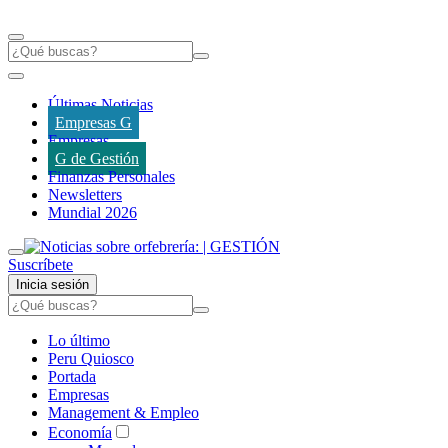
Últimas Noticias
Empresas G
Empresas
G de Gestión
Finanzas Personales
Newsletters
Mundial 2026
Suscríbete
Inicia sesión
Lo último
Peru Quiosco
Portada
Empresas
Management & Empleo
Economía