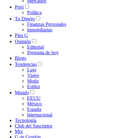
Mercados
Perú
Política
Tu Dinero
Finanzas Personales
Inmobiliarias
Plus G
Opinión
Editorial
Pregunta de hoy
Blogs
Tendencias
Lujo
Viajes
Moda
Estilos
Mundo
EEUU
México
España
Internacional
Tecnología
Club del Suscriptor
Mix
G de Gestión