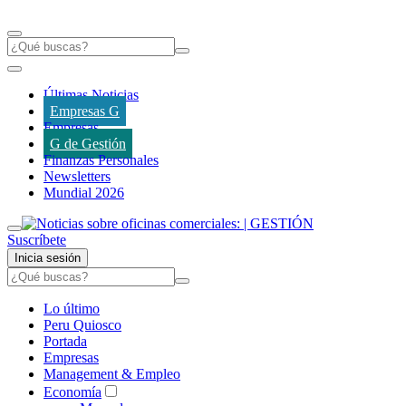
Últimas Noticias
Empresas G
Empresas
G de Gestión
Finanzas Personales
Newsletters
Mundial 2026
Suscríbete
Inicia sesión
Lo último
Peru Quiosco
Portada
Empresas
Management & Empleo
Economía