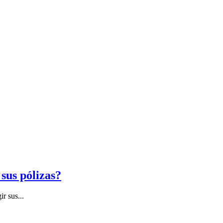
sus pólizas?
r sus...