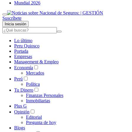
Mundial 2026
Suscríbete
Inicia sesión
Lo último
Peru Quiosco
Portada
Empresas
Management & Empleo
Economía
Mercados
Perú
Política
Tu Dinero
Finanzas Personales
Inmobiliarias
Plus G
Opinión
Editorial
Pregunta de hoy
Blogs