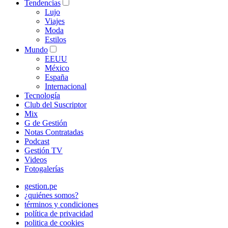
Tendencias
Lujo
Viajes
Moda
Estilos
Mundo
EEUU
México
España
Internacional
Tecnología
Club del Suscriptor
Mix
G de Gestión
Notas Contratadas
Podcast
Gestión TV
Videos
Fotogalerías
gestion.pe
¿quiénes somos?
términos y condiciones
política de privacidad
politica de cookies