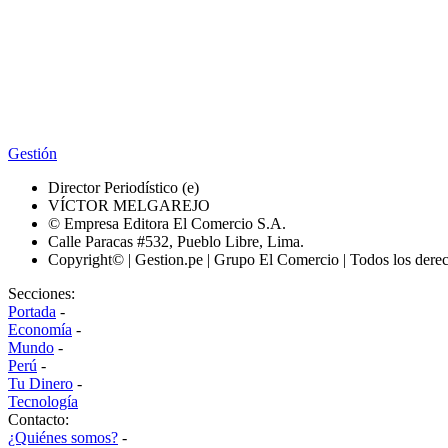
Gestión
Director Periodístico (e)
VÍCTOR MELGAREJO
© Empresa Editora El Comercio S.A.
Calle Paracas #532, Pueblo Libre, Lima.
Copyright© | Gestion.pe | Grupo El Comercio | Todos los dere
Secciones:
Portada
-
Economía
-
Mundo
-
Perú
-
Tu Dinero
-
Tecnología
Contacto:
¿Quiénes somos?
-