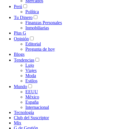
Mercados
Perú
Política
Tu Dinero
Finanzas Personales
Inmobiliarias
Plus G
Opinión
Editorial
Pregunta de hoy
Blogs
Tendencias
Lujo
Viajes
Moda
Estilos
Mundo
EEUU
México
España
Internacional
Tecnología
Club del Suscriptor
Mix
G de Gestión