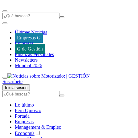
Últimas Noticias
Empresas G
Empresas
G de Gestión
Finanzas Personales
Newsletters
Mundial 2026
Suscríbete
Inicia sesión
Lo último
Peru Quiosco
Portada
Empresas
Management & Empleo
Economía