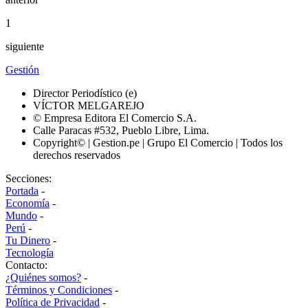
1
siguiente
Gestión
Director Periodístico (e)
VÍCTOR MELGAREJO
© Empresa Editora El Comercio S.A.
Calle Paracas #532, Pueblo Libre, Lima.
Copyright© | Gestion.pe | Grupo El Comercio | Todos los
derechos reservados
Secciones:
Portada
-
Economía
-
Mundo
-
Perú
-
Tu Dinero
-
Tecnología
Contacto:
¿Quiénes somos?
-
Términos y Condiciones
-
Política de Privacidad
-