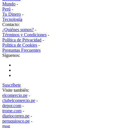
Mundo
-
Perú
-
Tu Dinero
-
Tecnología
Contacto:
¿Quiénes somos?
-
Términos y Condiciones
-
Política de Privacidad
-
Politica de Cookies
-
Preguntas Frecuentes
Síguenos:
Suscríbete
Visite también:
elcomercio.pe
-
clubelcomercio.pe
-
depor.com
-
trome.com
-
diariocorreo.pe
-
peruquiosco.pe
-
mag