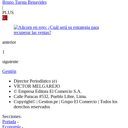
Bruno Tuesta Benavides
|
PLUS
G
anterior
1
siguiente
Gestión
Director Periodístico (e)
VÍCTOR MELGAREJO
© Empresa Editora El Comercio S.A.
Calle Paracas #532, Pueblo Libre, Lima.
Copyright© | Gestion.pe | Grupo El Comercio | Todos los
derechos reservados
Secciones:
Portada
-
Economía
-