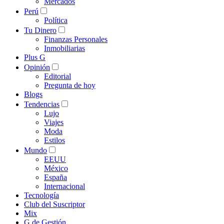
Mercados
Perú
Política
Tu Dinero
Finanzas Personales
Inmobiliarias
Plus G
Opinión
Editorial
Pregunta de hoy
Blogs
Tendencias
Lujo
Viajes
Moda
Estilos
Mundo
EEUU
México
España
Internacional
Tecnología
Club del Suscriptor
Mix
G de Gestión