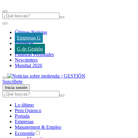
Últimas Noticias
Empresas G
Empresas
G de Gestión
Finanzas Personales
Newsletters
Mundial 2026
Suscríbete
Inicia sesión
Lo último
Peru Quiosco
Portada
Empresas
Management & Empleo
Economía