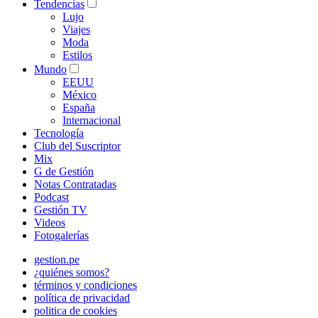
Tendencias
Lujo
Viajes
Moda
Estilos
Mundo
EEUU
México
España
Internacional
Tecnología
Club del Suscriptor
Mix
G de Gestión
Notas Contratadas
Podcast
Gestión TV
Videos
Fotogalerías
gestion.pe
¿quiénes somos?
términos y condiciones
política de privacidad
politica de cookies