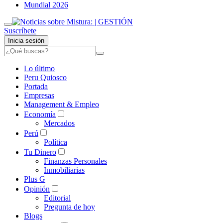
Mundial 2026
Suscríbete
Inicia sesión
Lo último
Peru Quiosco
Portada
Empresas
Management & Empleo
Economía
Mercados
Perú
Política
Tu Dinero
Finanzas Personales
Inmobiliarias
Plus G
Opinión
Editorial
Pregunta de hoy
Blogs