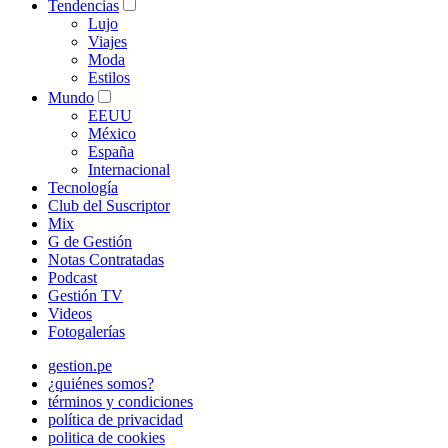
Tendencias
Lujo
Viajes
Moda
Estilos
Mundo
EEUU
México
España
Internacional
Tecnología
Club del Suscriptor
Mix
G de Gestión
Notas Contratadas
Podcast
Gestión TV
Videos
Fotogalerías
gestion.pe
¿quiénes somos?
términos y condiciones
política de privacidad
politica de cookies