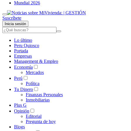
Mundial 2026
Suscríbete
Inicia sesión
Lo último
Peru Quiosco
Portada
Empresas
Management & Empleo
Economía
Mercados
Perú
Política
Tu Dinero
Finanzas Personales
Inmobiliarias
Plus G
Opinión
Editorial
Pregunta de hoy
Blogs