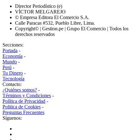
Director Periodístico (e)
VÍCTOR MELGAREJO
© Empresa Editora El Comercio S.A.
Calle Paracas #532, Pueblo Libre, Lima.
Copyright© | Gestion.pe | Grupo El Comercio | Todos los
derechos reservados
Secciones:
Portada
-
Economía
-
Mundo
-
Perú
-
Tu Dinero
-
Tecnología
Contacto:
¿Quiénes somos?
-
Términos y Condiciones
-
Política de Privacidad
-
Politica de Cookies
-
Preguntas Frecuentes
Síguenos: