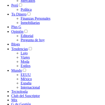
Mercados
Perú
Política
Tu Dinero
Finanzas Personales
Inmobiliarias
Plus G
Opinión
Editorial
Pregunta de hoy
Blogs
Tendencias
Lujo
Viajes
Moda
Estilos
Mundo
EEUU
México
España
Internacional
Tecnología
Club del Suscriptor
Mix
G de Gestión