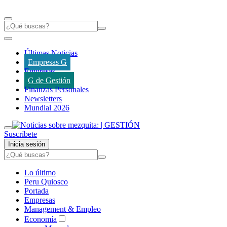
Últimas Noticias
Empresas G
Empresas
G de Gestión
Finanzas Personales
Newsletters
Mundial 2026
Suscríbete
Inicia sesión
Lo último
Peru Quiosco
Portada
Empresas
Management & Empleo
Economía