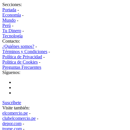
Secciones:
Portada
-
Economía
-
Mundo
-
Perú
-
Tu Dinero
-
Tecnología
Contacto:
¿Quiénes somos?
-
Términos y Condiciones
-
Política de Privacidad
-
Politica de Cookies
-
Preguntas Frecuentes
Síguenos:
Suscríbete
Visite también:
elcomercio.pe
-
clubelcomercio.pe
-
depor.com
-
trome.com
-