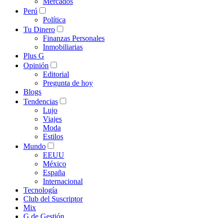
Mercados
Perú
Política
Tu Dinero
Finanzas Personales
Inmobiliarias
Plus G
Opinión
Editorial
Pregunta de hoy
Blogs
Tendencias
Lujo
Viajes
Moda
Estilos
Mundo
EEUU
México
España
Internacional
Tecnología
Club del Suscriptor
Mix
G de Gestión