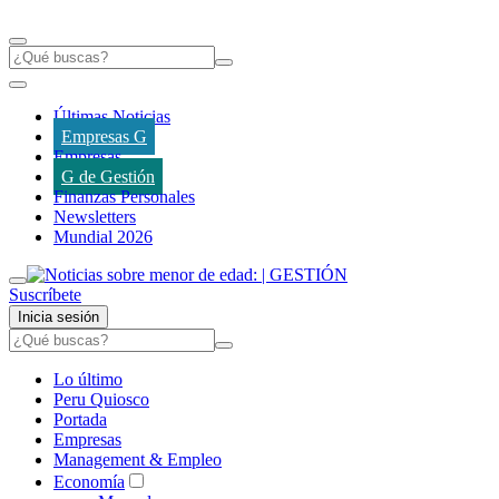
Últimas Noticias
Empresas G
Empresas
G de Gestión
Finanzas Personales
Newsletters
Mundial 2026
Suscríbete
Inicia sesión
Lo último
Peru Quiosco
Portada
Empresas
Management & Empleo
Economía