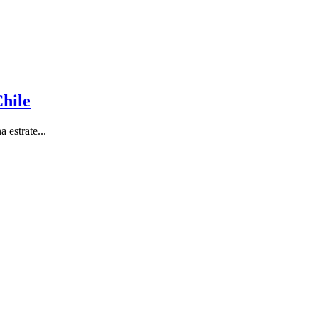
hile
 estrate...