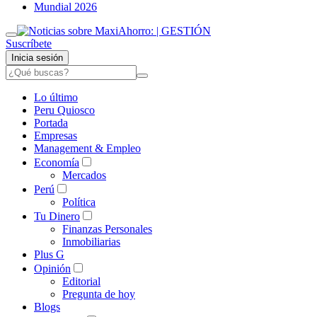
Mundial 2026
Suscríbete
Inicia sesión
Lo último
Peru Quiosco
Portada
Empresas
Management & Empleo
Economía
Mercados
Perú
Política
Tu Dinero
Finanzas Personales
Inmobiliarias
Plus G
Opinión
Editorial
Pregunta de hoy
Blogs