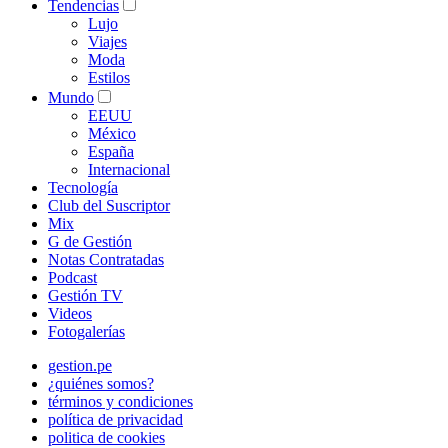
Tendencias
Lujo
Viajes
Moda
Estilos
Mundo
EEUU
México
España
Internacional
Tecnología
Club del Suscriptor
Mix
G de Gestión
Notas Contratadas
Podcast
Gestión TV
Videos
Fotogalerías
gestion.pe
¿quiénes somos?
términos y condiciones
política de privacidad
politica de cookies