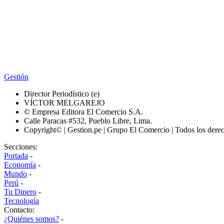
Gestión
Director Periodístico (e)
VÍCTOR MELGAREJO
© Empresa Editora El Comercio S.A.
Calle Paracas #532, Pueblo Libre, Lima.
Copyright© | Gestion.pe | Grupo El Comercio | Todos los dere
Secciones:
Portada
-
Economía
-
Mundo
-
Perú
-
Tu Dinero
-
Tecnología
Contacto:
¿Quiénes somos?
-