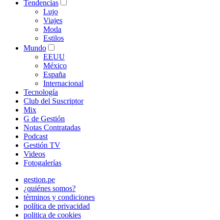
Tendencias
Lujo
Viajes
Moda
Estilos
Mundo
EEUU
México
España
Internacional
Tecnología
Club del Suscriptor
Mix
G de Gestión
Notas Contratadas
Podcast
Gestión TV
Videos
Fotogalerías
gestion.pe
¿quiénes somos?
términos y condiciones
política de privacidad
politica de cookies