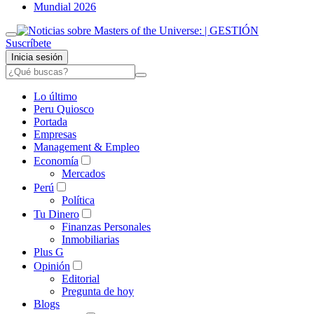
Mundial 2026
Suscríbete
Inicia sesión
Lo último
Peru Quiosco
Portada
Empresas
Management & Empleo
Economía
Mercados
Perú
Política
Tu Dinero
Finanzas Personales
Inmobiliarias
Plus G
Opinión
Editorial
Pregunta de hoy
Blogs