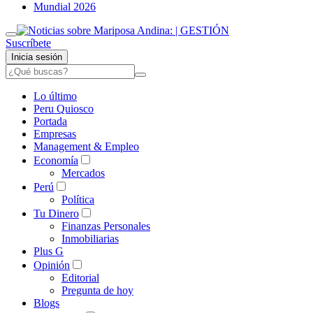
Mundial 2026
Suscríbete
Inicia sesión
Lo último
Peru Quiosco
Portada
Empresas
Management & Empleo
Economía
Mercados
Perú
Política
Tu Dinero
Finanzas Personales
Inmobiliarias
Plus G
Opinión
Editorial
Pregunta de hoy
Blogs