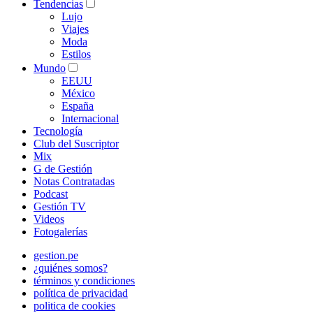
Tendencias
Lujo
Viajes
Moda
Estilos
Mundo
EEUU
México
España
Internacional
Tecnología
Club del Suscriptor
Mix
G de Gestión
Notas Contratadas
Podcast
Gestión TV
Videos
Fotogalerías
gestion.pe
¿quiénes somos?
términos y condiciones
política de privacidad
politica de cookies