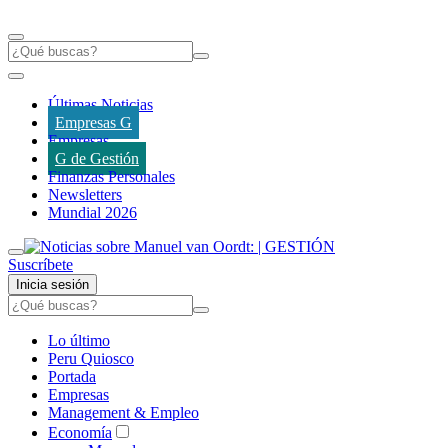
Últimas Noticias
Empresas G
Empresas
G de Gestión
Finanzas Personales
Newsletters
Mundial 2026
Suscríbete
Inicia sesión
Lo último
Peru Quiosco
Portada
Empresas
Management & Empleo
Economía