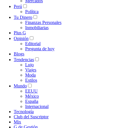
Mercados
Perú
Política
Tu Dinero
Finanzas Personales
Inmobiliarias
Plus G
Opinión
Editorial
Pregunta de hoy
Blogs
Tendencias
Lujo
Viajes
Moda
Estilos
Mundo
EEUU
México
España
Internacional
Tecnología
Club del Suscriptor
Mix
G de Gestión