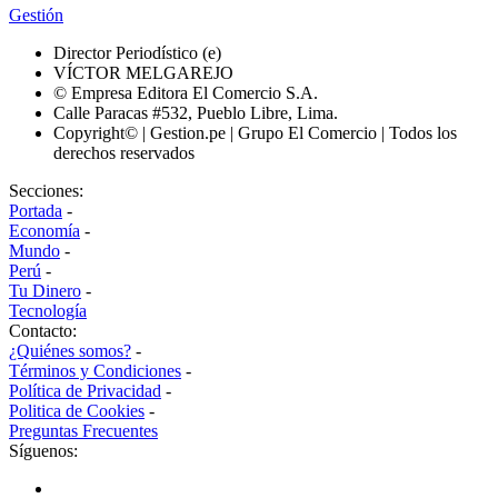
Gestión
Director Periodístico (e)
VÍCTOR MELGAREJO
© Empresa Editora El Comercio S.A.
Calle Paracas #532, Pueblo Libre, Lima.
Copyright© | Gestion.pe | Grupo El Comercio | Todos los
derechos reservados
Secciones:
Portada
-
Economía
-
Mundo
-
Perú
-
Tu Dinero
-
Tecnología
Contacto:
¿Quiénes somos?
-
Términos y Condiciones
-
Política de Privacidad
-
Politica de Cookies
-
Preguntas Frecuentes
Síguenos: