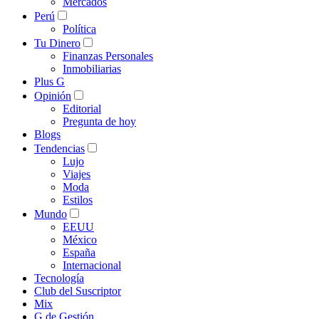
Mercados
Perú
Política
Tu Dinero
Finanzas Personales
Inmobiliarias
Plus G
Opinión
Editorial
Pregunta de hoy
Blogs
Tendencias
Lujo
Viajes
Moda
Estilos
Mundo
EEUU
México
España
Internacional
Tecnología
Club del Suscriptor
Mix
G de Gestión