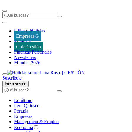
Últimas Noticias
Empresas G
Empresas
G de Gestión
Finanzas Personales
Newsletters
Mundial 2026
Suscríbete
Inicia sesión
Lo último
Peru Quiosco
Portada
Empresas
Management & Empleo
Economía