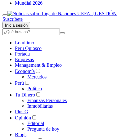
Mundial 2026
Suscríbete
Inicia sesión
Lo último
Peru Quiosco
Portada
Empresas
Management & Empleo
Economía
Mercados
Perú
Política
Tu Dinero
Finanzas Personales
Inmobiliarias
Plus G
Opinión
Editorial
Pregunta de hoy
Blogs