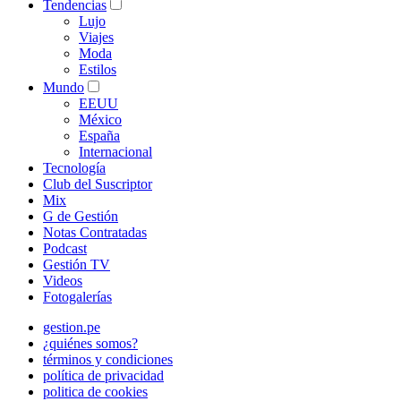
Tendencias
Lujo
Viajes
Moda
Estilos
Mundo
EEUU
México
España
Internacional
Tecnología
Club del Suscriptor
Mix
G de Gestión
Notas Contratadas
Podcast
Gestión TV
Videos
Fotogalerías
gestion.pe
¿quiénes somos?
términos y condiciones
política de privacidad
politica de cookies