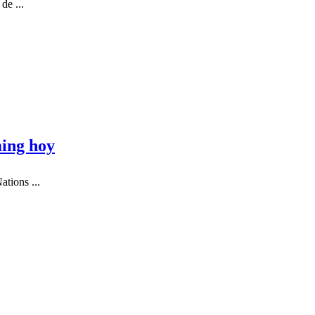
de ...
ming hoy
tions ...