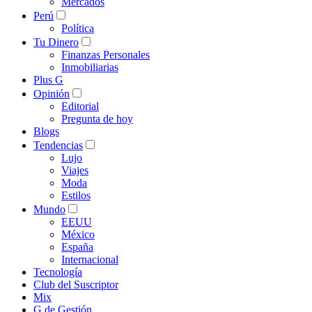
Mercados
Perú
Política
Tu Dinero
Finanzas Personales
Inmobiliarias
Plus G
Opinión
Editorial
Pregunta de hoy
Blogs
Tendencias
Lujo
Viajes
Moda
Estilos
Mundo
EEUU
México
España
Internacional
Tecnología
Club del Suscriptor
Mix
G de Gestión