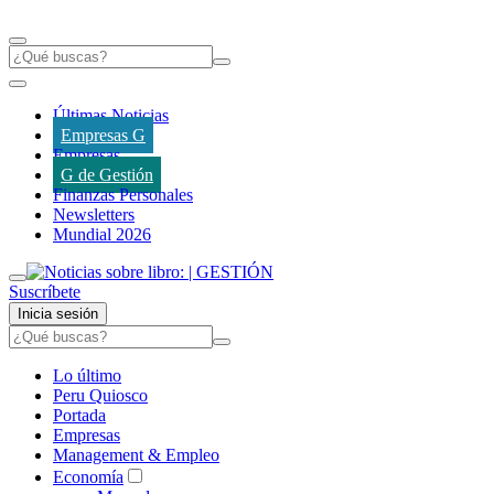
Últimas Noticias
Empresas G
Empresas
G de Gestión
Finanzas Personales
Newsletters
Mundial 2026
Suscríbete
Inicia sesión
Lo último
Peru Quiosco
Portada
Empresas
Management & Empleo
Economía