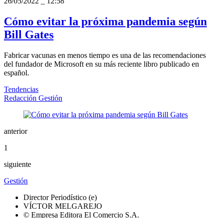
26/05/2022
_
12:58
Cómo evitar la próxima pandemia según
Bill Gates
Fabricar vacunas en menos tiempo es una de las recomendaciones
del fundador de Microsoft en su más reciente libro publicado en
español.
Tendencias
Redacción Gestión
anterior
1
siguiente
Gestión
Director Periodístico (e)
VÍCTOR MELGAREJO
© Empresa Editora El Comercio S.A.