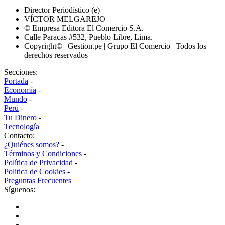
Director Periodístico (e)
VÍCTOR MELGAREJO
© Empresa Editora El Comercio S.A.
Calle Paracas #532, Pueblo Libre, Lima.
Copyright© | Gestion.pe | Grupo El Comercio | Todos los
derechos reservados
Secciones:
Portada
-
Economía
-
Mundo
-
Perú
-
Tu Dinero
-
Tecnología
Contacto:
¿Quiénes somos?
-
Términos y Condiciones
-
Política de Privacidad
-
Politica de Cookies
-
Preguntas Frecuentes
Síguenos: