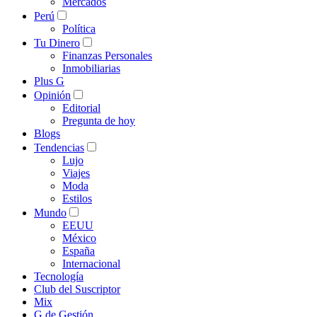
Mercados
Perú
Política
Tu Dinero
Finanzas Personales
Inmobiliarias
Plus G
Opinión
Editorial
Pregunta de hoy
Blogs
Tendencias
Lujo
Viajes
Moda
Estilos
Mundo
EEUU
México
España
Internacional
Tecnología
Club del Suscriptor
Mix
G de Gestión