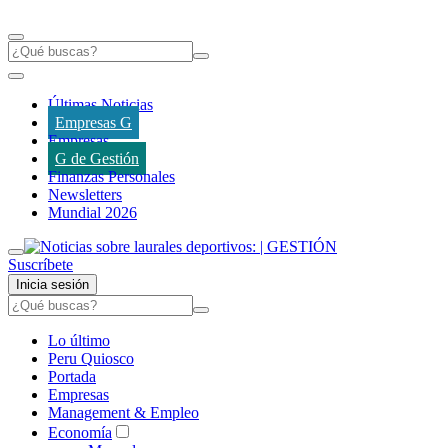
Últimas Noticias
Empresas G
Empresas
G de Gestión
Finanzas Personales
Newsletters
Mundial 2026
Suscríbete
Inicia sesión
Lo último
Peru Quiosco
Portada
Empresas
Management & Empleo
Economía