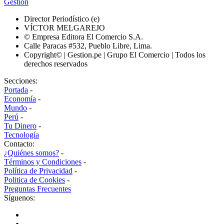
Gestión
Director Periodístico (e)
VÍCTOR MELGAREJO
© Empresa Editora El Comercio S.A.
Calle Paracas #532, Pueblo Libre, Lima.
Copyright© | Gestion.pe | Grupo El Comercio | Todos los
derechos reservados
Secciones:
Portada
-
Economía
-
Mundo
-
Perú
-
Tu Dinero
-
Tecnología
Contacto:
¿Quiénes somos?
-
Términos y Condiciones
-
Política de Privacidad
-
Politica de Cookies
-
Preguntas Frecuentes
Síguenos: