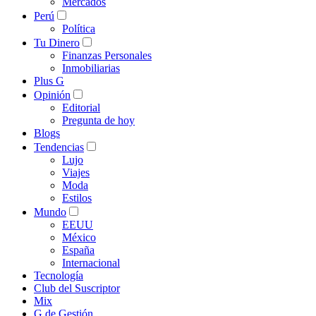
Mercados
Perú
Política
Tu Dinero
Finanzas Personales
Inmobiliarias
Plus G
Opinión
Editorial
Pregunta de hoy
Blogs
Tendencias
Lujo
Viajes
Moda
Estilos
Mundo
EEUU
México
España
Internacional
Tecnología
Club del Suscriptor
Mix
G de Gestión