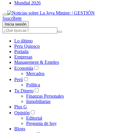
Mundial 2026
Suscríbete
Inicia sesión
Lo último
Peru Quiosco
Portada
Empresas
Management & Empleo
Economía
Mercados
Perú
Política
Tu Dinero
Finanzas Personales
Inmobiliarias
Plus G
Opinión
Editorial
Pregunta de hoy
Blogs