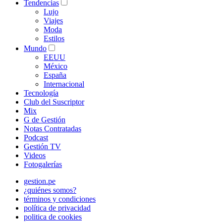
Tendencias
Lujo
Viajes
Moda
Estilos
Mundo
EEUU
México
España
Internacional
Tecnología
Club del Suscriptor
Mix
G de Gestión
Notas Contratadas
Podcast
Gestión TV
Videos
Fotogalerías
gestion.pe
¿quiénes somos?
términos y condiciones
política de privacidad
politica de cookies