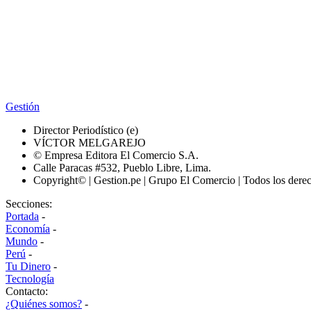
Gestión
Director Periodístico (e)
VÍCTOR MELGAREJO
© Empresa Editora El Comercio S.A.
Calle Paracas #532, Pueblo Libre, Lima.
Copyright© | Gestion.pe | Grupo El Comercio | Todos los dere
Secciones:
Portada
-
Economía
-
Mundo
-
Perú
-
Tu Dinero
-
Tecnología
Contacto:
¿Quiénes somos?
-