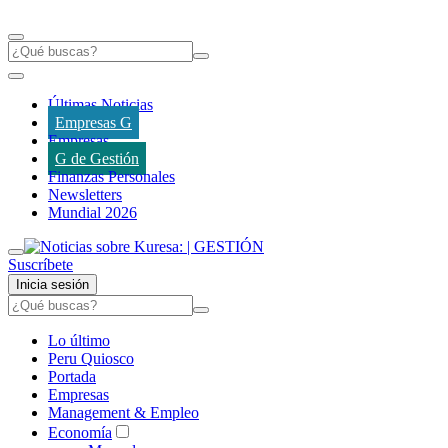
Últimas Noticias
Empresas G
Empresas
G de Gestión
Finanzas Personales
Newsletters
Mundial 2026
Suscríbete
Inicia sesión
Lo último
Peru Quiosco
Portada
Empresas
Management & Empleo
Economía