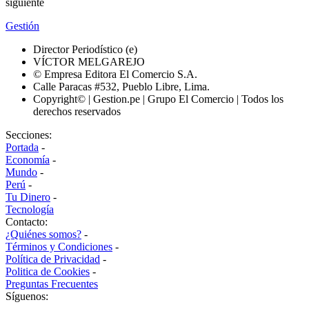
siguiente
Gestión
Director Periodístico (e)
VÍCTOR MELGAREJO
© Empresa Editora El Comercio S.A.
Calle Paracas #532, Pueblo Libre, Lima.
Copyright© | Gestion.pe | Grupo El Comercio | Todos los
derechos reservados
Secciones:
Portada
-
Economía
-
Mundo
-
Perú
-
Tu Dinero
-
Tecnología
Contacto:
¿Quiénes somos?
-
Términos y Condiciones
-
Política de Privacidad
-
Politica de Cookies
-
Preguntas Frecuentes
Síguenos: