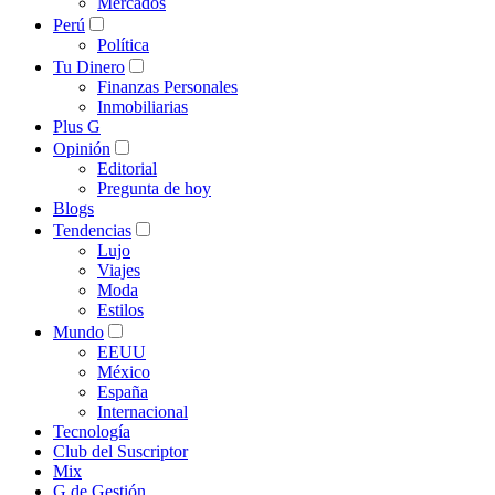
Mercados
Perú
Política
Tu Dinero
Finanzas Personales
Inmobiliarias
Plus G
Opinión
Editorial
Pregunta de hoy
Blogs
Tendencias
Lujo
Viajes
Moda
Estilos
Mundo
EEUU
México
España
Internacional
Tecnología
Club del Suscriptor
Mix
G de Gestión