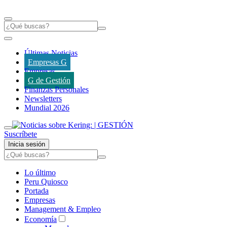
Últimas Noticias
Empresas G
Empresas
G de Gestión
Finanzas Personales
Newsletters
Mundial 2026
Suscríbete
Inicia sesión
Lo último
Peru Quiosco
Portada
Empresas
Management & Empleo
Economía