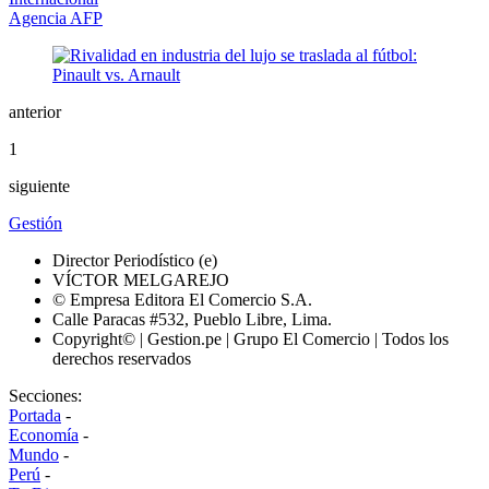
Agencia AFP
anterior
1
siguiente
Gestión
Director Periodístico (e)
VÍCTOR MELGAREJO
© Empresa Editora El Comercio S.A.
Calle Paracas #532, Pueblo Libre, Lima.
Copyright© | Gestion.pe | Grupo El Comercio | Todos los
derechos reservados
Secciones:
Portada
-
Economía
-
Mundo
-
Perú
-