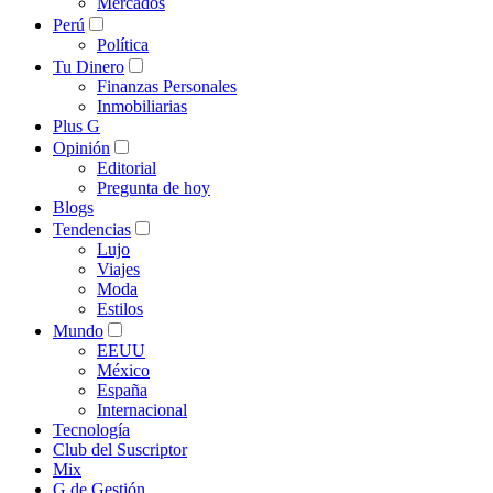
Mercados
Perú
Política
Tu Dinero
Finanzas Personales
Inmobiliarias
Plus G
Opinión
Editorial
Pregunta de hoy
Blogs
Tendencias
Lujo
Viajes
Moda
Estilos
Mundo
EEUU
México
España
Internacional
Tecnología
Club del Suscriptor
Mix
G de Gestión