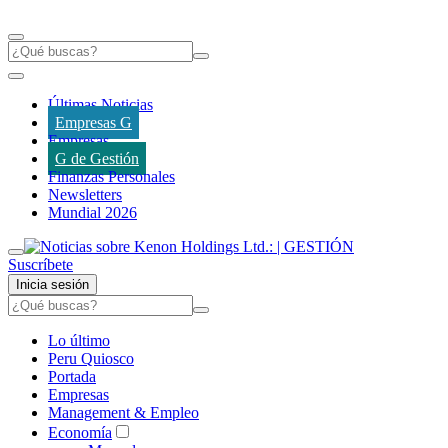
Últimas Noticias
Empresas G
Empresas
G de Gestión
Finanzas Personales
Newsletters
Mundial 2026
Suscríbete
Inicia sesión
Lo último
Peru Quiosco
Portada
Empresas
Management & Empleo
Economía