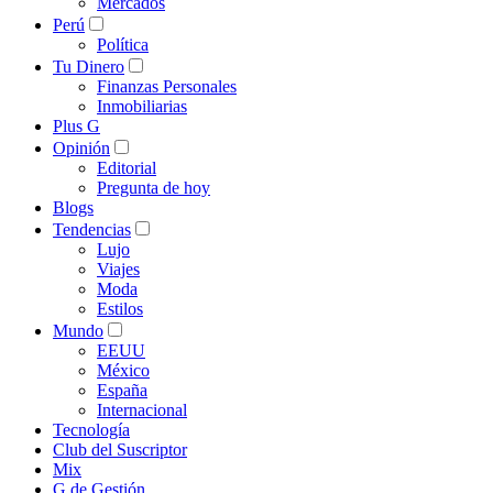
Mercados
Perú
Política
Tu Dinero
Finanzas Personales
Inmobiliarias
Plus G
Opinión
Editorial
Pregunta de hoy
Blogs
Tendencias
Lujo
Viajes
Moda
Estilos
Mundo
EEUU
México
España
Internacional
Tecnología
Club del Suscriptor
Mix
G de Gestión