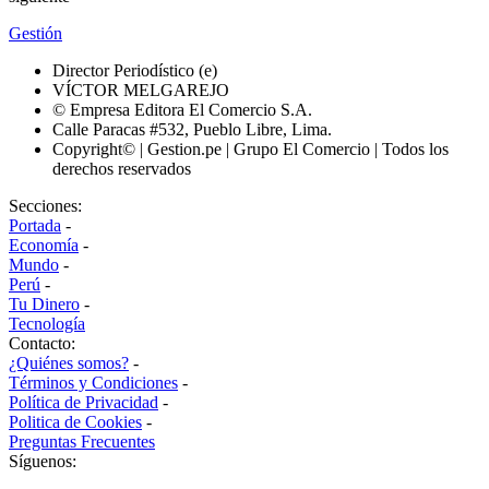
Gestión
Director Periodístico (e)
VÍCTOR MELGAREJO
© Empresa Editora El Comercio S.A.
Calle Paracas #532, Pueblo Libre, Lima.
Copyright© | Gestion.pe | Grupo El Comercio | Todos los
derechos reservados
Secciones:
Portada
-
Economía
-
Mundo
-
Perú
-
Tu Dinero
-
Tecnología
Contacto:
¿Quiénes somos?
-
Términos y Condiciones
-
Política de Privacidad
-
Politica de Cookies
-
Preguntas Frecuentes
Síguenos: