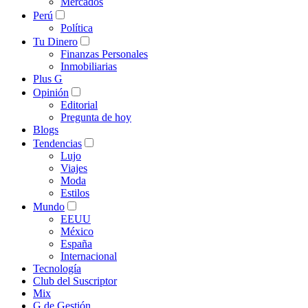
Mercados
Perú
Política
Tu Dinero
Finanzas Personales
Inmobiliarias
Plus G
Opinión
Editorial
Pregunta de hoy
Blogs
Tendencias
Lujo
Viajes
Moda
Estilos
Mundo
EEUU
México
España
Internacional
Tecnología
Club del Suscriptor
Mix
G de Gestión