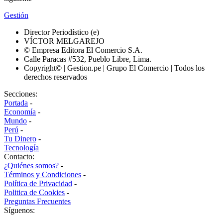
Gestión
Director Periodístico (e)
VÍCTOR MELGAREJO
© Empresa Editora El Comercio S.A.
Calle Paracas #532, Pueblo Libre, Lima.
Copyright© | Gestion.pe | Grupo El Comercio | Todos los
derechos reservados
Secciones:
Portada
-
Economía
-
Mundo
-
Perú
-
Tu Dinero
-
Tecnología
Contacto:
¿Quiénes somos?
-
Términos y Condiciones
-
Política de Privacidad
-
Politica de Cookies
-
Preguntas Frecuentes
Síguenos: