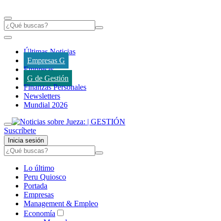
Últimas Noticias
Empresas G
Empresas
G de Gestión
Finanzas Personales
Newsletters
Mundial 2026
Suscríbete
Inicia sesión
Lo último
Peru Quiosco
Portada
Empresas
Management & Empleo
Economía