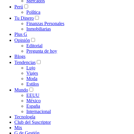
Mercados
Perú
Política
Tu Dinero
Finanzas Personales
Inmobiliarias
Plus G
Opinión
Editorial
Pregunta de hoy
Blogs
Tendencias
Lujo
Viajes
Moda
Estilos
Mundo
EEUU
México
España
Internacional
Tecnología
Club del Suscriptor
Mix
G de Gestión