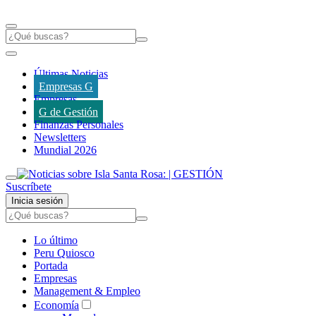
Últimas Noticias
Empresas G
Empresas
G de Gestión
Finanzas Personales
Newsletters
Mundial 2026
Suscríbete
Inicia sesión
Lo último
Peru Quiosco
Portada
Empresas
Management & Empleo
Economía