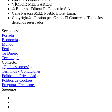
VÍCTOR MELGAREJO
© Empresa Editora El Comercio S.A.
Calle Paracas #532, Pueblo Libre, Lima.
Copyright© | Gestion.pe | Grupo El Comercio | Todos los
derechos reservados
Secciones:
Portada
-
Economía
-
Mundo
-
Perú
-
Tu Dinero
-
Tecnología
Contacto:
¿Quiénes somos?
-
Términos y Condiciones
-
Política de Privacidad
-
Politica de Cookies
-
Preguntas Frecuentes
Síguenos: