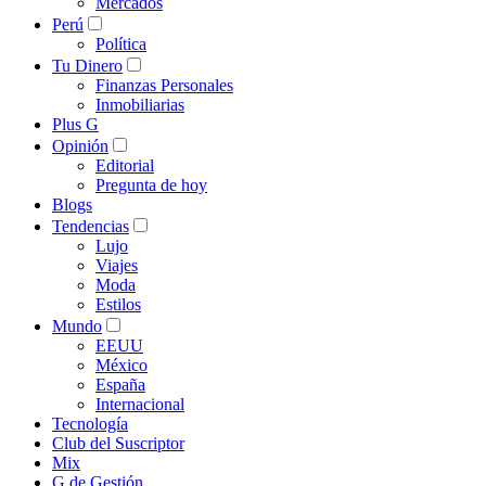
Mercados
Perú
Política
Tu Dinero
Finanzas Personales
Inmobiliarias
Plus G
Opinión
Editorial
Pregunta de hoy
Blogs
Tendencias
Lujo
Viajes
Moda
Estilos
Mundo
EEUU
México
España
Internacional
Tecnología
Club del Suscriptor
Mix
G de Gestión