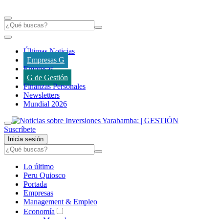
Últimas Noticias
Empresas G
Empresas
G de Gestión
Finanzas Personales
Newsletters
Mundial 2026
Suscríbete
Inicia sesión
Lo último
Peru Quiosco
Portada
Empresas
Management & Empleo
Economía